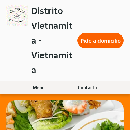
Volver
Distrito
al
menú
Vietnamit
principal
a -
Pide a domicilio
Vietnamit
a
Menú
Contacto